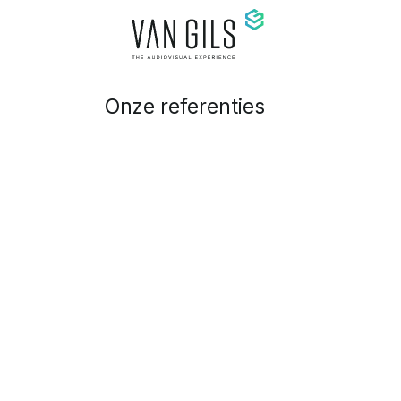
Overslaan naar inhoud
Onze referenties