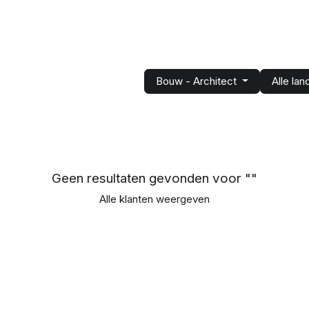
Oplossingen
Services
About us
Realizations
Suppor
Bouw - Architect
Alle lan
Geen resultaten gevonden voor "
"
Alle klanten weergeven