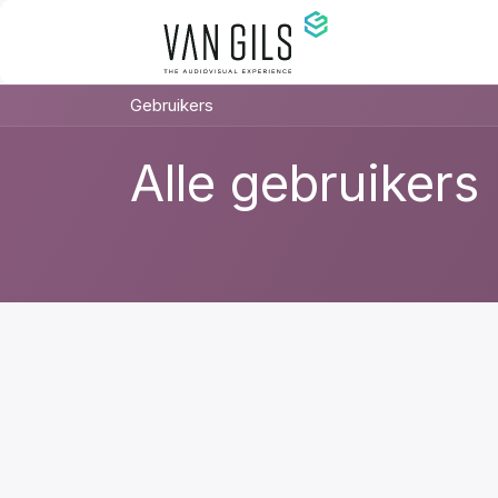
Overslaan naar inhoud
Gebruikers
Alle gebruikers