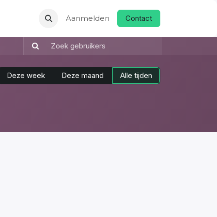
t
Help
Aanmelden
Contact
Deze week
Deze maand
Alle tijden